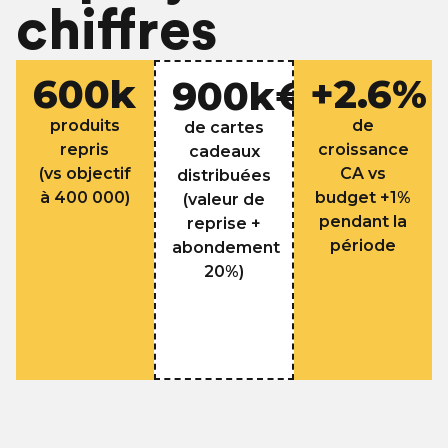
chiffres
600
k
+
2.6
%
900
k€
produits
de
de cartes
repris
croissance
cadeaux
(vs objectif
CA vs
distribuées
à 400 000)​
budget +1%
(valeur de
pendant la
reprise +
période
abondement
20%)​