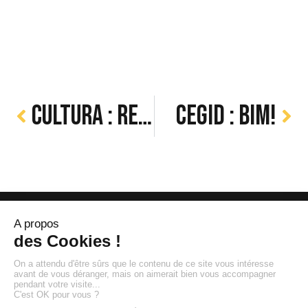
Cultura : Rentrée littéraire
Cegid : BIM!
111 Boulevard Brune - 75014 Paris
32 Rue du Pont de la Mousque - 33000
Bordeaux